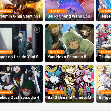
pisodio 5
Episodio 12
Episodi
youmin 0-nin Start no Henkyou Ryoushu-sama Episodio 5
Bai Ri Cheng Wang Episodio 12
Tensei
pisodio 4
Episodio 5
Episodi
per no Ura de Yani Suu Futari Episodio 4
Yani Neko Episodio 5
Tsuiho
pisodio 4
Episodio 7
Episodi
bius Dust Episodio 4
BanG Dream! Yume∞Mita Episodi
Bungou