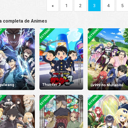
«
1
2
3
4
5
ta completa de Animes
NO
ESTRENO
ESTRENO
Thunder 3
gulwang
Lv999 no Murabito
NO
ESTRENO
ESTRENO