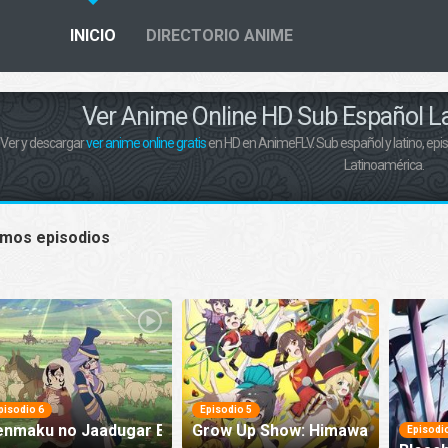
INICIO
DIRECTORIO ANIME
Ver Anime Online HD Sub Español La
Ver y descargar
ver anime online gratis
en HD en AnimeFLV. Sub español y latino, episo
Latinoamérica.
imos episodios
pisodio 6
Episodio 5
enmaku no Jaadugar Episodio 6
Grow Up Show: Himawari no Circu
Episodi