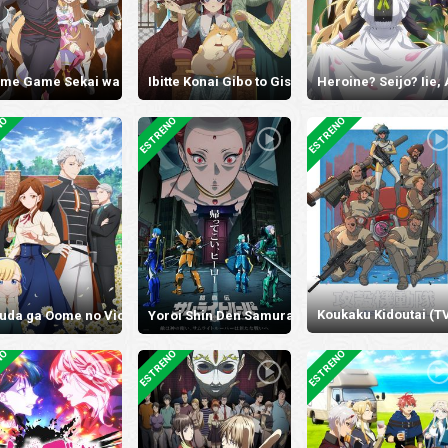
me Game Sekai wa Mob ni Kibishii Sekai desu 2
Ibitte Konai Gibo to Gishi
Heroine? Seijo? Iie,
NO
ESTRENO
ESTRENO
Koukaku Kidoutai (T
uda ga Oome no Victoria
Yoroi Shin Den Samurai Troopers Part 2
NO
ESTRENO
ESTRENO