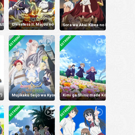
Clevatess II: Majuu no Ou to Itsuwari no Yuusha Denshou
 All Works Maid desu (Hokori)!
Sora wa Akai Kawa no Hotori
ESTRENO
ESTRENO
V)
Mujikaku Seijo wa Kyou mo Muishiki ni Chikara wo Tare Nagasu
Kimi ga Shinu made Koi wo Shitai
ESTRENO
ESTRENO