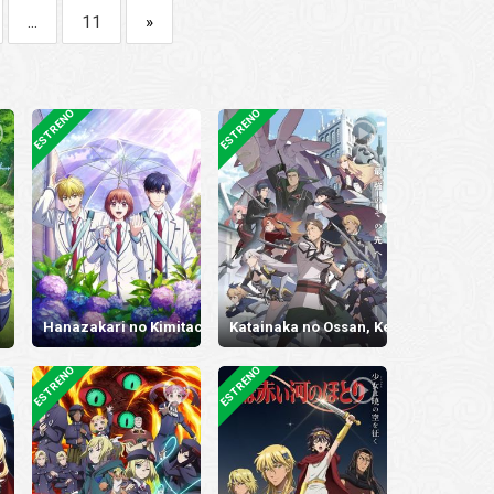
…
11
»
ESTRENO
ESTRENO
Hanazakari no Kimitachi e 2nd Season
Katainaka no Ossan, Kensei ni Naru II
ESTRENO
ESTRENO