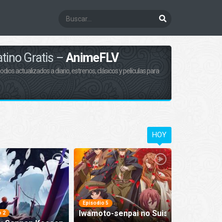
tino Gratis –
AnimeFLV
dios actualizados a diario, estrenos, clásicos y películas para
HOY
Episodio 5
s-dan Episodio 5
Iwamoto-senpai no Suisen Episodio 5
o 2