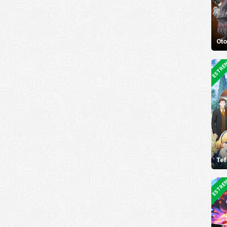
Oto
ESTRE
Tef
ESTRE