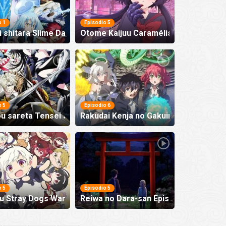
o 1
Episodio 5
 shitara Slime Datta Ken Movie 2: Soukai no Namida-hen Ep
Otome Kaijuu Caraméliser Episodio 5
o 5
Episodio 6
u sareta Tensei Juukishi wa Game Chishiki de Musou suru 
Rakudai Kenja no Gakuin Musou: Nido
o 5
Episodio 5
o 7
 Stray Dogs Wan! 2 Episodio 5
Reiwa no Dara-san Episodio 5