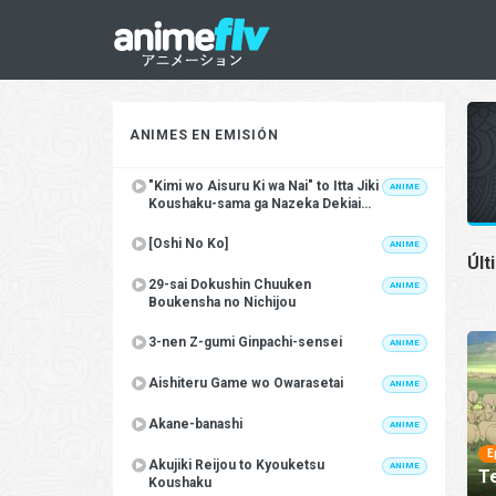
ANIMES EN EMISIÓN
"Kimi wo Aisuru Ki wa Nai" to Itta Jiki
ANIME
Koushaku-sama ga Nazeka Dekiai
shitekimasu
[Oshi No Ko]
ANIME
Últ
29-sai Dokushin Chuuken
ANIME
Boukensha no Nichijou
3-nen Z-gumi Ginpachi-sensei
ANIME
Aishiteru Game wo Owarasetai
ANIME
Akane-banashi
ANIME
E
Akujiki Reijou to Kyouketsu
ANIME
T
Koushaku