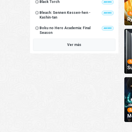
Black Torch
ANIME
Bleach: Sennen Kessen-hen -
ANIME
E
Kashin-tan
R
Boku no Hero Academia: Final
ANIME
Season
Ver más
E
Su
E
Me