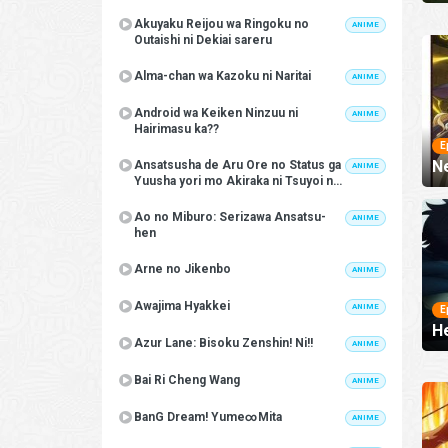
Akuyaku Reijou wa Ringoku no
ANIME
Outaishi ni Dekiai sareru
Alma-chan wa Kazoku ni Naritai
ANIME
Android wa Keiken Ninzuu ni
ANIME
Hairimasu ka??
E
Ne
Ansatsusha de Aru Ore no Status ga
ANIME
Yuusha yori mo Akiraka ni Tsuyoi no
da ga
Ao no Miburo: Serizawa Ansatsu-
ANIME
hen
Arne no Jikenbo
ANIME
Awajima Hyakkei
ANIME
E
He
Azur Lane: Bisoku Zenshin! Ni!!
ANIME
Bai Ri Cheng Wang
ANIME
BanG Dream! Yume∞Mita
ANIME